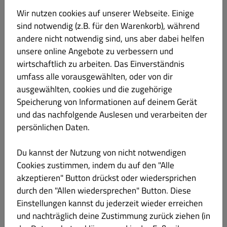
Wir nutzen cookies auf unserer Webseite. Einige
sind notwendig (z.B. für den Warenkorb), während
15% Rabattcode auf deine gesamte
andere nicht notwendig sind, uns aber dabei helfen
unsere online Angebote zu verbessern und
Bestellung!
wirtschaftlich zu arbeiten. Das Einverständnis
Nutze den Code "PIZZA7000" und spare -15% auf deine
umfass alle vorausgewählten, oder von dir
gesamte Bestellung!
ausgewählten, cookies und die zugehörige
Code: PIZZA7000
Speicherung von Informationen auf deinem Gerät
Alle Gutscheine anzeigen
und das nachfolgende Auslesen und verarbeiten der
persönlichen Daten.
Menü
Öffnungszeiten
Info
Gutscheine
Du kannst der Nutzung von nicht notwendigen
Cookies zustimmen, indem du auf den "Alle
akzeptieren" Button drückst oder wiedersprichen
Plant-Based Gerichte
Alles
Beliebte Gerichte
Mittagsmenü´
durch den "Allen wiedersprechen" Button. Diese
Einstellungen kannst du jederzeit wieder erreichen
Es wurde kein Menü-Element in dieser Kategorie gefunden.
und nachträglich deine Zustimmung zurück ziehen (in