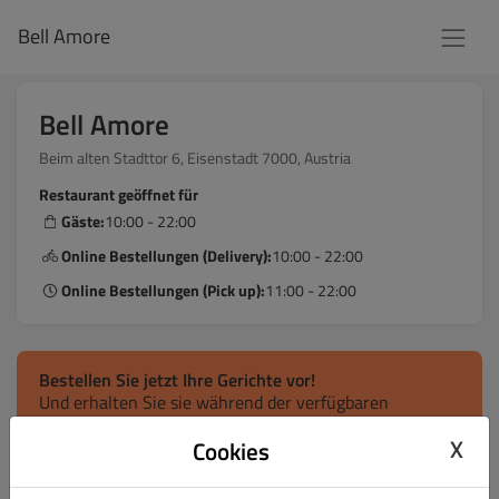
Bell Amore
Bell Amore
Beim alten Stadttor 6, Eisenstadt 7000, Austria
Restaurant geöffnet für
Gäste:
10:00 - 22:00
Online Bestellungen (Delivery):
10:00 - 22:00
Online Bestellungen (Pick up):
11:00 - 22:00
Bestellen Sie jetzt Ihre Gerichte vor!
Und erhalten Sie sie während der verfügbaren
täglichen Zeitfenster.
X
Cookies
Lieferung
Abholung