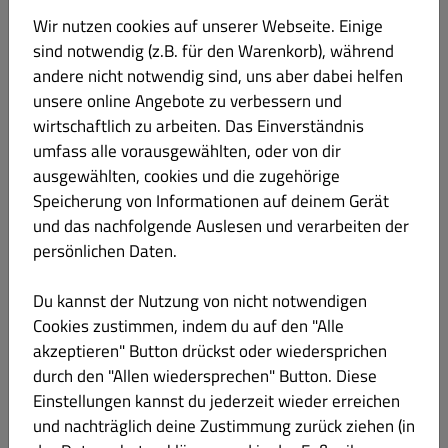
Wir nutzen cookies auf unserer Webseite. Einige
sind notwendig (z.B. für den Warenkorb), während
15% Rabattcode auf deine gesamte
andere nicht notwendig sind, uns aber dabei helfen
unsere online Angebote zu verbessern und
Bestellung!
wirtschaftlich zu arbeiten. Das Einverständnis
Nutze den Code "PIZZA7000" und spare -15% auf deine
umfass alle vorausgewählten, oder von dir
gesamte Bestellung!
ausgewählten, cookies und die zugehörige
Code: PIZZA7000
Speicherung von Informationen auf deinem Gerät
Alle Gutscheine anzeigen
und das nachfolgende Auslesen und verarbeiten der
persönlichen Daten.
Menü
Öffnungszeiten
Info
Gutscheine
Du kannst der Nutzung von nicht notwendigen
Cookies zustimmen, indem du auf den "Alle
akzeptieren" Button drückst oder wiedersprichen
Mittagsmenü´s
Alles
Beliebte Gerichte
Mittagsmenü´s
S
durch den "Allen wiedersprechen" Button. Diese
Einstellungen kannst du jederzeit wieder erreichen
Es wurde kein Menü-Element in dieser Kategorie gefunden.
und nachträglich deine Zustimmung zurück ziehen (in