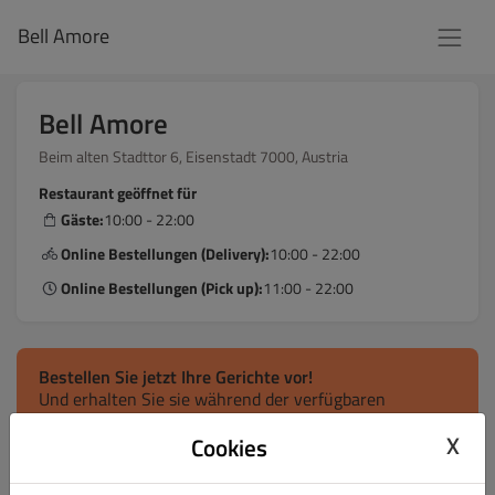
Bell Amore
Bell Amore
Beim alten Stadttor 6, Eisenstadt 7000, Austria
Restaurant geöffnet für
Gäste:
10:00 - 22:00
Online Bestellungen (Delivery):
10:00 - 22:00
Online Bestellungen (Pick up):
11:00 - 22:00
Bestellen Sie jetzt Ihre Gerichte vor!
Und erhalten Sie sie während der verfügbaren
täglichen Zeitfenster.
X
Cookies
Lieferung
Abholung