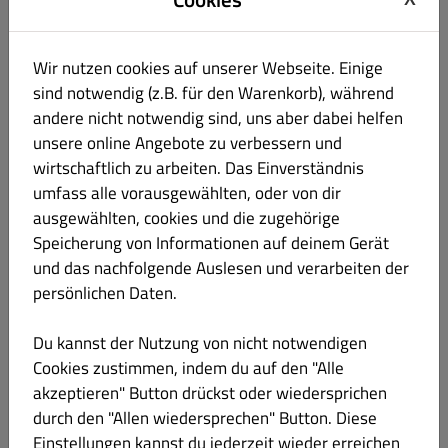
Wahl aus: ohne Joghurtsauce, ohne Salat, ohne Tomaten, ohne
Wir nutzen cookies auf unserer Webseite. Einige
Zwiebeln und mehr.
sind notwendig (z.B. für den Warenkorb), während
andere nicht notwendig sind, uns aber dabei helfen
unsere online Angebote zu verbessern und
wirtschaftlich zu arbeiten. Das Einverständnis
Teller
€ 10.50
umfass alle vorausgewählten, oder von dir
ausgewählten, cookies und die zugehörige
Wahl aus: Reis, Pommes und Wedges.
Speicherung von Informationen auf deinem Gerät
und das nachfolgende Auslesen und verarbeiten der
persönlichen Daten.
Shawarma Roll
€ 7.20
Du kannst der Nutzung von nicht notwendigen
Cookies zustimmen, indem du auf den "Alle
mit Pommes frites, Essiggurken, Zwiebeln, Salat, Tahini und
akzeptieren" Button drückst oder wiedersprichen
Garlicsauce
durch den "Allen wiedersprechen" Button. Diese
Einstellungen kannst du jederzeit wieder erreichen