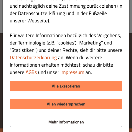
und nachträglich deine Zustimmung zurück ziehen (in
der Datenschutzerklärung und in der Fußzeile
unserer Webseite).
Für weitere Informationen bezülgich des Vorgehens,
der Terminologie (z.B. "cookies", "Marketing" und
"Statistiken") und deiner Rechte, sieh dir bitte unsere
Cookie-Einstellungen ändern
Kontaktiere uns
Datenschutzerklärung
an. Wenn du weitere
Datenschutzerklärung
Informationen erhalten möchtest, schau dir bitte
Allgemeine Geschäftsbedingungen
unsere
AGBs
und unser
Impressum
an.
Impressum
LIEFERUNG ZAHLUNGSARTEN
Alle akzeptieren
ZAHLUNGSARTEN BEI ABHOLUNG
Allen wiedersprechen
Mehr Informationen