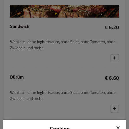
Sandwich
€ 6.20
Wahl aus: ohne Joghurtsauce, ohne Salat, ohne Tomaten, ohne
Zwiebeln und mehr.
Dürüm
€ 6.60
Wahl aus: ohne Joghurtsauce, ohne Salat, ohne Tomaten, ohne
Zwiebeln und mehr.
X
Box
Cookies
€ 6.50