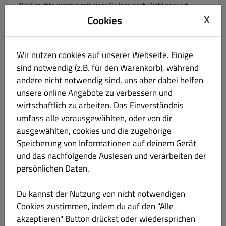
Alle Gerichte werden mit einer Beilage nach Wahl serviert.
X
Cookies
Hühnerschnitzel
€ 9.90
€ 10.90
Wir nutzen cookies auf unserer Webseite. Einige
mit Pommes frites
sind notwendig (z.B. für den Warenkorb), während
andere nicht notwendig sind, uns aber dabei helfen
unsere online Angebote zu verbessern und
wirtschaftlich zu arbeiten. Das Einverständnis
Cordon Bleu
€ 10.90
umfass alle vorausgewählten, oder von dir
€ 11.90
ausgewählten, cookies und die zugehörige
Speicherung von Informationen auf deinem Gerät
mit Pommes frites
und das nachfolgende Auslesen und verarbeiten der
persönlichen Daten.
Du kannst der Nutzung von nicht notwendigen
Bellamore Schnitzel
€ 11.40
Cookies zustimmen, indem du auf den "Alle
€ 12.40
akzeptieren" Button drückst oder wiedersprichen
mit Reis und Champignonsauce