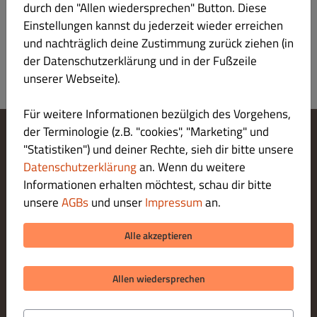
durch den "Allen wiedersprechen" Button. Diese
Einstellungen kannst du jederzeit wieder erreichen
und nachträglich deine Zustimmung zurück ziehen (in
der Datenschutzerklärung und in der Fußzeile
unserer Webseite).
Für weitere Informationen bezülgich des Vorgehens,
der Terminologie (z.B. "cookies", "Marketing" und
"Statistiken") und deiner Rechte, sieh dir bitte unsere
Cookie-Einstellungen ändern
Kontaktiere uns
Datenschutzerklärung
an. Wenn du weitere
Datenschutzerklärung
Informationen erhalten möchtest, schau dir bitte
Allgemeine Geschäftsbedingungen
unsere
AGBs
und unser
Impressum
an.
Impressum
LIEFERUNG ZAHLUNGSARTEN
Alle akzeptieren
ZAHLUNGSARTEN BEI ABHOLUNG
Allen wiedersprechen